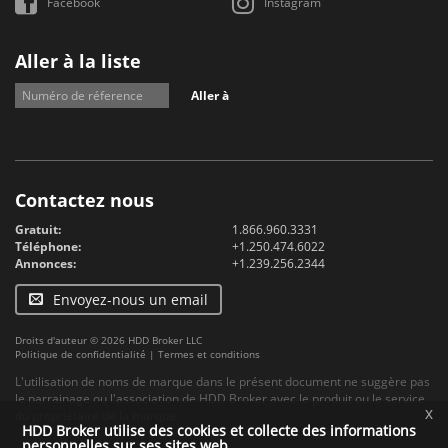
Facebook
Instagram
Aller à la liste
Aller à
Contactez nous
Gratuit:
1.866.960.3331
Téléphone:
+1.250.474.6022
Annonces:
+1.239.256.2344
Envoyez-nous un email
Droits d'auteur © 2026 HDD Broker LLC
Politique de confidentialité
|
Termes et conditions
L'utilisation de noms de marque dans le présent document ne suggère pas
le parrainage ou l'association de HDD Broker avec le produit ou le service
x
du propriétaire de la marque.
HDD Broker utilise des cookies et collecte des informations
personnelles sur ses sites web.