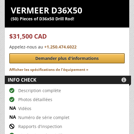
VERMEER D36X50
(50) Pieces of D36x50 Drill Rod!
$31,500 CAD
Appelez-nous au
+1.250.474.6022
Demander plus d'informations
Afficher les spécifications de l'équipement »
INFO CHECK

Description complète
Photos détaillées
Vidéos
Numéro de série complet
Rapports d'inspection