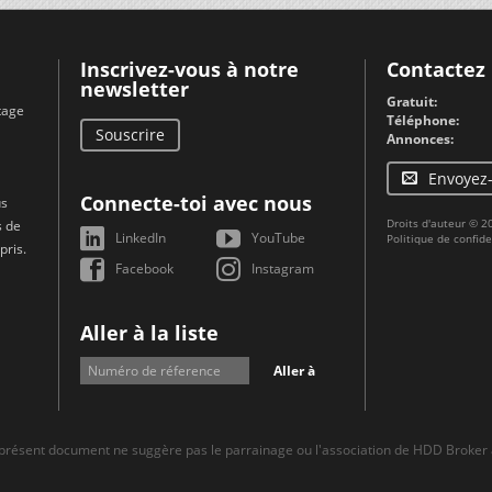
Inscrivez-vous à notre
Contactez
newsletter
Gratuit:
tage
Téléphone:
Souscrire
Annonces:
Envoyez
Connecte-toi avec nous
us
Droits d'auteur © 
s de
LinkedIn
YouTube
Politique de confide
pris.
Facebook
Instagram
Aller à la liste
Aller à
 présent document ne suggère pas le parrainage ou l'association de HDD Broker a