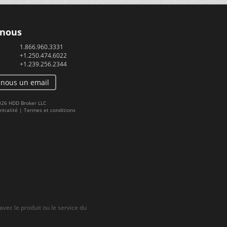
 nous
1.866.960.3331
+1.250.474.6022
+1.239.256.2344
-nous un email
2026 HDD Broker LLC
ntialité
|
Termes et conditions
vec le produit ou le service du