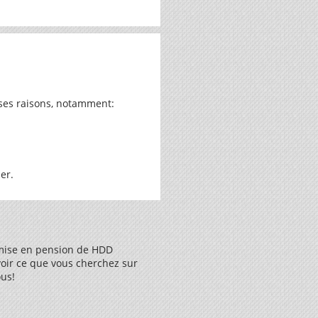
uses raisons, notamment:
er.
 mise en pension de HDD
oir ce que vous cherchez sur
us!