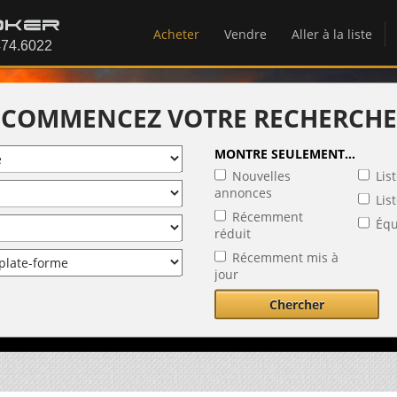
Acheter
Vendre
Aller à la liste
COMMENCEZ VOTRE RECHERCHE
MONTRE SEULEMENT...
Nouvelles
Lis
annonces
Lis
Récemment
Équ
réduit
Récemment mis à
jour
Chercher