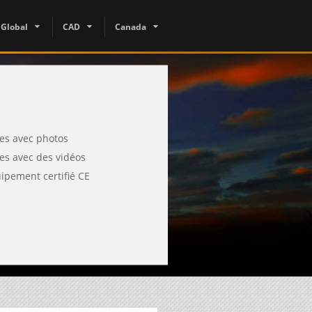
Global
CAD
Canada
tes avec photos
tes avec des vidéos
ipement certifié CE