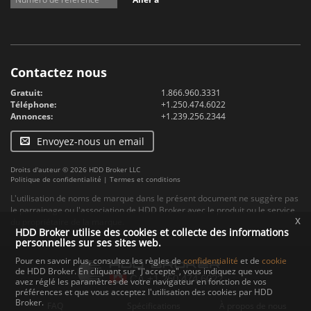
Contactez nous
Gratuit:
1.866.960.3331
Téléphone:
+1.250.474.6022
Annonces:
+1.239.256.2344
Envoyez-nous un email
Droits d'auteur © 2026 HDD Broker LLC
Politique de confidentialité
|
Termes et conditions
L'utilisation de noms de marque dans le présent document ne suggère pas
le parrainage ou l'association de HDD Broker avec le produit ou le service
x
du propriétaire de la marque.
HDD Broker utilise des cookies et collecte des informations
personnelles sur ses sites web.
Pour en savoir plus, consultez les règles de
confidentialité
et de
cookie
de HDD Broker. En cliquant sur "J'accepte", vous indiquez que vous
avez réglé les paramètres de votre navigateur en fonction de vos
préférences et que vous acceptez l'utilisation des cookies par HDD
Broker.
FAQ
Spécifications
À propos de nous