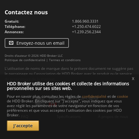
Contactez nous
Gratuit:
1.866.960.3331
Téléphone:
+1.250.474.6022
Annonces:
+1.239.256.2344
Envoyez-nous un email
Droits d'auteur © 2026 HDD Broker LLC
Politique de confidentialité
|
Termes et conditions
L'utilisation de noms de marque dans le présent document ne suggère pas
le parrainage ou l'association de HDD Broker avec le produit ou le service
x
du propriétaire de la marque.
HDD Broker utilise des cookies et collecte des informations
personnelles sur ses sites web.
Pour en savoir plus, consultez les règles de
confidentialité
et de
cookie
de HDD Broker. En cliquant sur "J'accepte", vous indiquez que vous
avez réglé les paramètres de votre navigateur en fonction de vos
préférences et que vous acceptez l'utilisation des cookies par HDD
Broker.
FAQ
Spécifications
À propos de nous
J'accepte
Contact