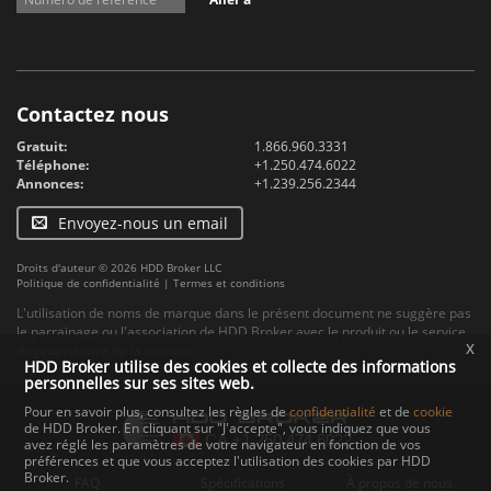
Contactez nous
Gratuit:
1.866.960.3331
Téléphone:
+1.250.474.6022
Annonces:
+1.239.256.2344
Envoyez-nous un email
Droits d'auteur © 2026 HDD Broker LLC
Politique de confidentialité
|
Termes et conditions
L'utilisation de noms de marque dans le présent document ne suggère pas
le parrainage ou l'association de HDD Broker avec le produit ou le service
x
du propriétaire de la marque.
HDD Broker utilise des cookies et collecte des informations
personnelles sur ses sites web.
Pour en savoir plus, consultez les règles de
confidentialité
et de
cookie
de HDD Broker. En cliquant sur "J'accepte", vous indiquez que vous
avez réglé les paramètres de votre navigateur en fonction de vos
préférences et que vous acceptez l'utilisation des cookies par HDD
Broker.
FAQ
Spécifications
À propos de nous